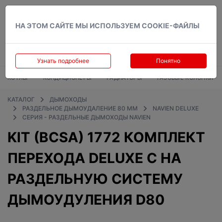
Вход
НА ЭТОМ САЙТЕ МЫ ИСПОЛЬЗУЕМ COOKIE-ФАЙЛЫ
Узнать подробнее
Понятно
КОТЛЫ
КОНДИЦИОНЕРЫ
РАДИАТОРЫ
ГАЗОВЫЕ КОЛОНКИ
КАТАЛОГ
ДЫМОХОДЫ
РАЗДЕЛЬНОЕ ДЫМОУДАЛЕНИЕ 80 ММ
NAVIEN DELUXE
СЕРИЯ - РАЗДЕЛЬНЫЕ ДЫМОХОДЫ NAVIEN
KIT (BCSA) 1772 КОМПЛЕКТ
ПЕРЕХОДА DELUXE C НА
РАЗДЕЛЬНУЮ СИСТЕМУ
ДЫМОУДУЛЕНИЯ D80