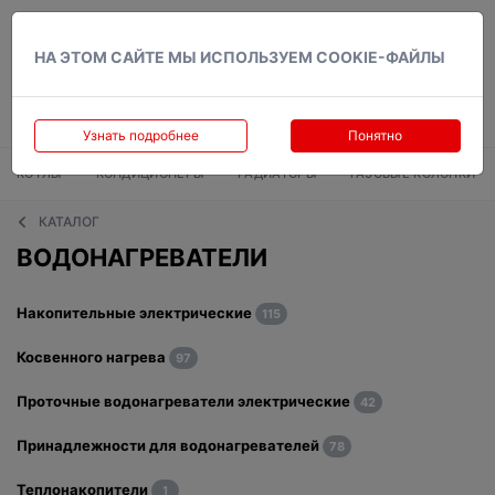
Вход
НА ЭТОМ САЙТЕ МЫ ИСПОЛЬЗУЕМ COOKIE-ФАЙЛЫ
Узнать подробнее
Понятно
КОТЛЫ
КОНДИЦИОНЕРЫ
РАДИАТОРЫ
ГАЗОВЫЕ КОЛОНКИ
КАТАЛОГ
ВОДОНАГРЕВАТЕЛИ
Накопительные электрические
115
Косвенного нагрева
97
Проточные водонагреватели электрические
42
Принадлежности для водонагревателей
78
Теплонакопители
1