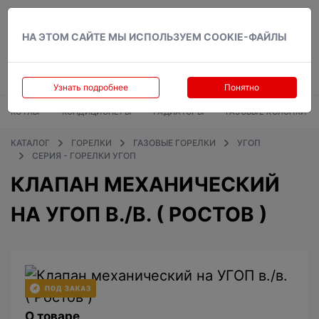
Вход
НА ЭТОМ САЙТЕ МЫ ИСПОЛЬЗУЕМ COOKIE-ФАЙЛЫ
Узнать подробнее
Понятно
КОТЛЫ
КОНДИЦИОНЕРЫ
РАДИАТОРЫ
ГАЗОВЫЕ КОЛОНКИ
КАТАЛОГ
ГОРЕЛКИ
ГАЗОВЫЕ ГОРЕЛКИ
УГОП
СЕРИЯ - ГОРЕЛКИ УГОП
КЛАПАН МЕХАНИЧЕСКИЙ
НА УГОП В./В. ( РОСТОВ )
О товаре