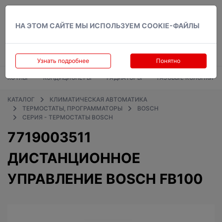
Вход
НА ЭТОМ САЙТЕ МЫ ИСПОЛЬЗУЕМ COOKIE-ФАЙЛЫ
Узнать подробнее
Понятно
КОТЛЫ
КОНДИЦИОНЕРЫ
РАДИАТОРЫ
ГАЗОВЫЕ КОЛОНКИ
КАТАЛОГ
КЛИМАТИЧЕСКАЯ АВТОМАТИКА
ТЕРМОСТАТЫ, ПРОГРАММАТОРЫ
BOSCH
СЕРИЯ - ТЕРМОСТАТЫ BOSCH
7719003511
ДИСТАНЦИОННОЕ
УПРАВЛЕНИЕ BOSCH FB100