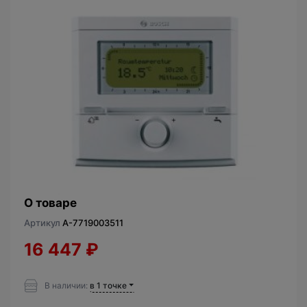
О товаре
Артикул
A-7719003511
16 447
₽
В наличии:
в 1 точке