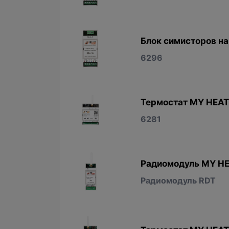
Блок симисторов на
6296
Термостат MY HEAT
6281
Радиомодуль MY HE
Радиомодуль RDT