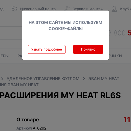
ад
Инженерный центр
Сервис и монтаж
Клуб 
НА ЭТОМ САЙТЕ МЫ ИСПОЛЬЗУЕМ
COOKIE-ФАЙЛЫ
Узнать подробнее
Понятно
ЕРЫ
РАДИАТОРЫ
ГАЗОВЫЕ КОЛОНКИ
СЧЕТЧИКИ
УДАЛЕННОЕ УПРАВЛЕНИЕ КОТЛОМ
ЭВАН MY HEAT
ИЯ ЭВАН MY HEAT
РАСШИРЕНИЯ MY HEAT RL6S
1
О товаре
Артикул
A-6292