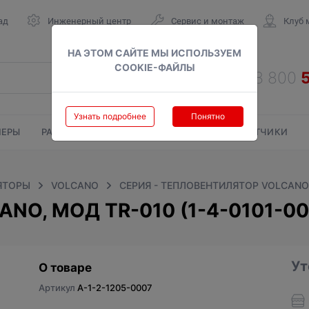
ад
Инженерный центр
Сервис и монтаж
Клуб 
НА ЭТОМ САЙТЕ МЫ ИСПОЛЬЗУЕМ
COOKIE-ФАЙЛЫ
Узнать подробнее
Понятно
ЕРЫ
РАДИАТОРЫ
ГАЗОВЫЕ КОЛОНКИ
СЧЕТЧИКИ
ЯТОРЫ
VOLCANO
СЕРИЯ - ТЕПЛОВЕНТИЛЯТОР VOLCANO
NO, МОД TR-010 (1-4-0101-00
Ут
О товаре
Артикул
A-1-2-1205-0007