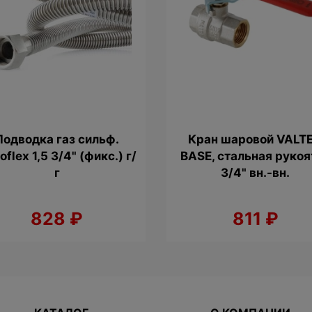
Труба PPR Lammin а
ьтр косой VALTEC 3/4"
алюм. PN25 25х4,
653
₽
165
₽