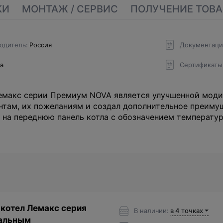
КИ
МОНТАЖ / СЕРВИС
ПОЛУЧЕНИЕ ТОВА
одитель
Россия
Документаци
да
Сертификаты
емакс серии Премиум NOVA является улучшенной моди
нтам, их пожеланиям и создал дополнительное преиму
 на переднюю панель котла с обозначением температур
котел Лемакс серия
В наличии:
в 4 точках
тальным