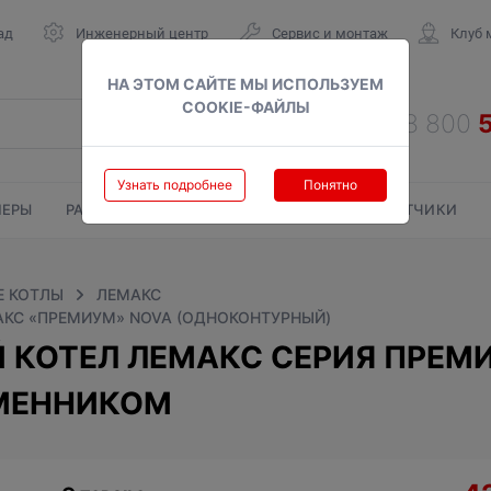
ад
Инженерный центр
Сервис и монтаж
Клуб 
НА ЭТОМ САЙТЕ МЫ ИСПОЛЬЗУЕМ
COOKIE-ФАЙЛЫ
Узнать подробнее
Понятно
ЕРЫ
РАДИАТОРЫ
ГАЗОВЫЕ КОЛОНКИ
СЧЕТЧИКИ
Е КОТЛЫ
ЛЕМАКС
МАКС «ПРЕМИУМ» NOVA (ОДНОКОНТУРНЫЙ)
КОТЕЛ ЛЕМАКС СЕРИЯ ПРЕМИУ
МЕННИКОМ