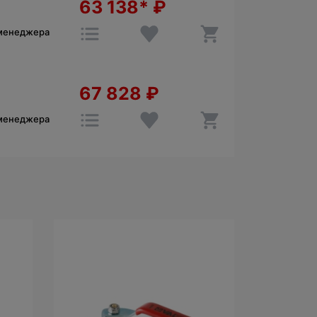
63 138*
₽
 менеджера
67 828
₽
 менеджера