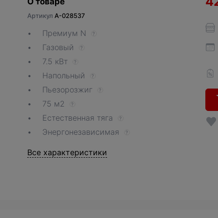
4
О товаре
Артикул
A-028537
Премиум N
?
Газовый
?
7.5 кВт
?
Напольный
?
Пьезорозжиг
?
75 м2
?
Естественная тяга
?
Энергонезависимая
?
Все характеристики