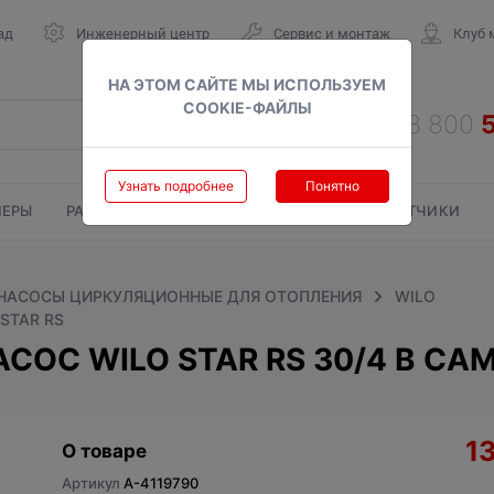
ад
Инженерный центр
Сервис и монтаж
Клуб 
НА ЭТОМ САЙТЕ МЫ ИСПОЛЬЗУЕМ
COOKIE-ФАЙЛЫ
Узнать подробнее
Понятно
ЕРЫ
РАДИАТОРЫ
ГАЗОВЫЕ КОЛОНКИ
СЧЕТЧИКИ
НАСОСЫ ЦИРКУЛЯЦИОННЫЕ ДЛЯ ОТОПЛЕНИЯ
WILO
STAR RS
ОС WILO STAR RS 30/4 В СА
1
О товаре
Артикул
A-4119790