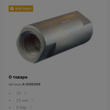
О товаре
Артикул
A-01051019
25
?
25 мм
?
6 бар
?