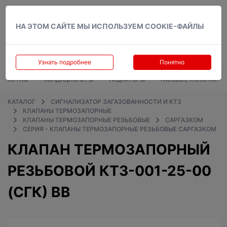
Вход
НА ЭТОМ САЙТЕ МЫ ИСПОЛЬЗУЕМ COOKIE-ФАЙЛЫ
Узнать подробнее
Понятно
КОТЛЫ
КОНДИЦИОНЕРЫ
РАДИАТОРЫ
ГАЗОВЫЕ КОЛОНКИ
КАТАЛОГ
СИГНАЛИЗАТОР ЗАГАЗОВАННОСТИ И КТЗ
КЛАПАНЫ ТЕРМОЗАПОРНЫЕ
КЛАПАНЫ ТЕРМОЗАПОРНЫЕ РЕЗЬБОВЫЕ
САРГАЗКОМ
СЕРИЯ - КЛАПАНЫ ТЕРМОЗАПОРНЫЕ РЕЗЬБОВЫЕ САРГАЗКОМ
КЛАПАН ТЕРМОЗАПОРНЫЙ
РЕЗЬБОВОЙ КТЗ-001-25-00
(СГК) ВВ