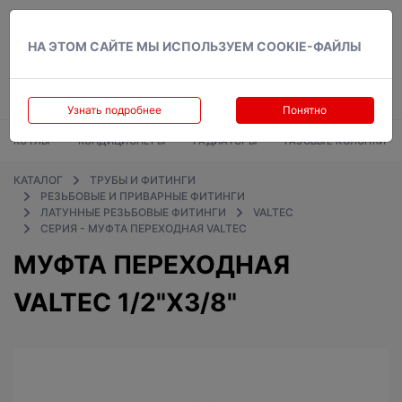
Вход
НА ЭТОМ САЙТЕ МЫ ИСПОЛЬЗУЕМ COOKIE-ФАЙЛЫ
Узнать подробнее
Понятно
КОТЛЫ
КОНДИЦИОНЕРЫ
РАДИАТОРЫ
ГАЗОВЫЕ КОЛОНКИ
КАТАЛОГ
ТРУБЫ И ФИТИНГИ
РЕЗЬБОВЫЕ И ПРИВАРНЫЕ ФИТИНГИ
ЛАТУННЫЕ РЕЗЬБОВЫЕ ФИТИНГИ
VALTEC
СЕРИЯ - МУФТА ПЕРЕХОДНАЯ VALTEC
МУФТА ПЕРЕХОДНАЯ
VALTEC 1/2"Х3/8"