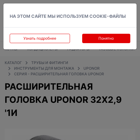
Вход
НА ЭТОМ САЙТЕ МЫ ИСПОЛЬЗУЕМ COOKIE-ФАЙЛЫ
Узнать подробнее
Понятно
КОТЛЫ
КОНДИЦИОНЕРЫ
РАДИАТОРЫ
ГАЗОВЫЕ КОЛОНКИ
КАТАЛОГ
ТРУБЫ И ФИТИНГИ
ИНСТРУМЕНТЫ ДЛЯ МОНТАЖА
UPONOR
СЕРИЯ - РАСШИРИТЕЛЬНАЯ ГОЛОВКА UPONOR
РАСШИРИТЕЛЬНАЯ
ГОЛОВКА UPONOR 32Х2,9
'1И