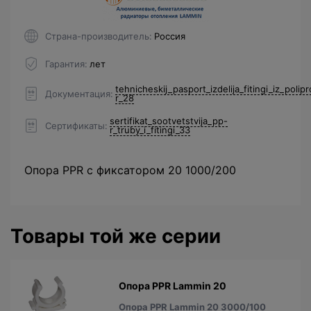
Страна-производитель
Россия
Гарантия
лет
tehnicheskij_pasport_izdelija_fitingi_iz_polip
Документация
r_28
sertifikat_sootvetstvija_pp-
Сертификаты
r_truby_i_fitingi_33
Опора PPR с фиксатором 20 1000/200
Товары той же серии
Опора PPR Lammin 20
Опора PPR Lammin 20 3000/100