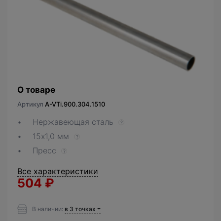
О товаре
Артикул
A-VTi.900.304.1510
Нержавеющая сталь
?
15х1,0 мм
?
Пресс
?
Все характеристики
504
₽
В наличии:
в 3 точках