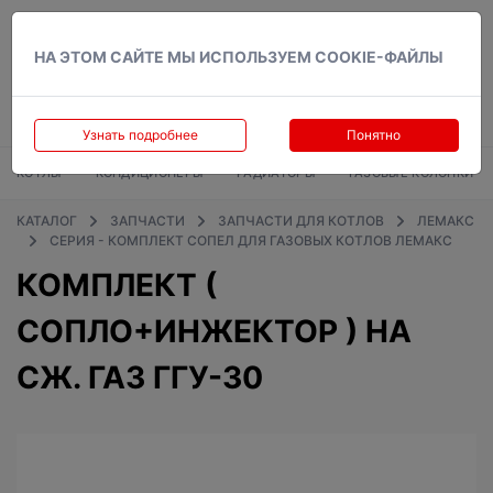
Вход
НА ЭТОМ САЙТЕ МЫ ИСПОЛЬЗУЕМ COOKIE-ФАЙЛЫ
Узнать подробнее
Понятно
КОТЛЫ
КОНДИЦИОНЕРЫ
РАДИАТОРЫ
ГАЗОВЫЕ КОЛОНКИ
КАТАЛОГ
ЗАПЧАСТИ
ЗАПЧАСТИ ДЛЯ КОТЛОВ
ЛЕМАКС
СЕРИЯ - КОМПЛЕКТ СОПЕЛ ДЛЯ ГАЗОВЫХ КОТЛОВ ЛЕМАКС
КОМПЛЕКТ (
СОПЛО+ИНЖЕКТОР ) НА
СЖ. ГАЗ ГГУ-30