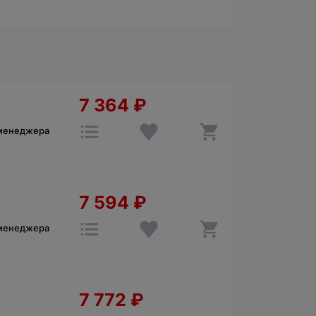
7 364
₽
 менеджера
7 594
₽
 менеджера
7 772
₽