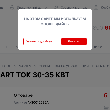
ад
Инженерный центр
Сервис и монтаж
Клуб 
НА ЭТОМ САЙТЕ МЫ ИСПОЛЬЗУЕМ
COOKIE-ФАЙЛЫ
Узнать подробнее
Понятно
ЕРЫ
РАДИАТОРЫ
ГАЗОВЫЕ КОЛОНКИ
СЧЕТЧИКИ
КОТЛОВ
NAVIEN
СЕРИЯ - ПЛАТА УПРАВЛЕНИЯ, ПЛАТА РО
ART ТОК 30-35 КВТ
6
О товаре
Артикул
A-30012695A