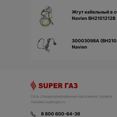
Жгут кабельный в с
Navien BH2101212B
30003098A (BH210
Navien
Сеть специализированных магазинов газовой
техники supergas.ru
8 800 600-64-36