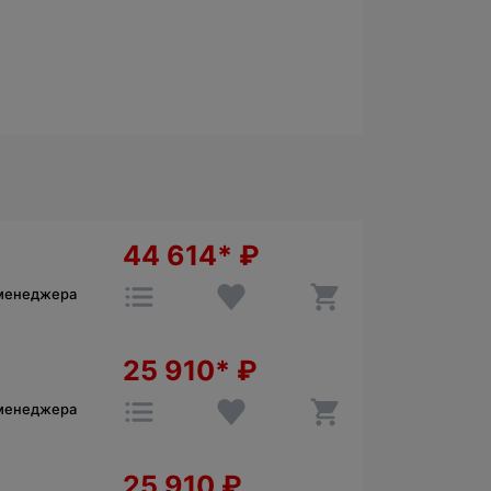
44 614*
₽
 менеджера
25 910*
₽
 менеджера
25 910
₽