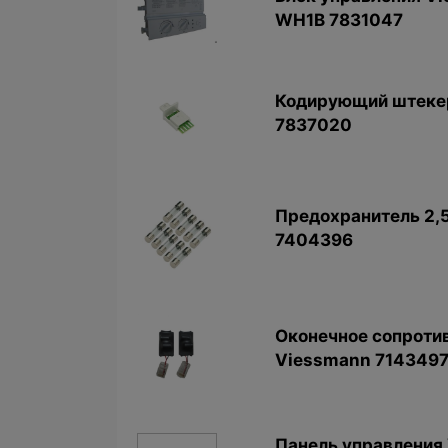
WH1B 7831047
Кодирующий штекер
7837020
Предохранитель 2,5 
7404396
Оконечное сопротив
Viessmann 714349
Панель управления