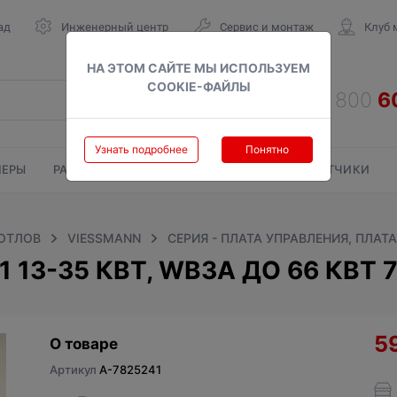
ад
Инженерный центр
Сервис и монтаж
Клуб 
НА ЭТОМ САЙТЕ МЫ ИСПОЛЬЗУЕМ
COOKIE-ФАЙЛЫ
Узнать подробнее
Понятно
ЕРЫ
РАДИАТОРЫ
ГАЗОВЫЕ КОЛОНКИ
СЧЕТЧИКИ
КОТЛОВ
VIESSMANN
СЕРИЯ - ПЛАТА УПРАВЛЕНИЯ, ПЛАТ
 13-35 КВТ, WB3A ДО 66 КВТ 
5
О товаре
Артикул
A-7825241