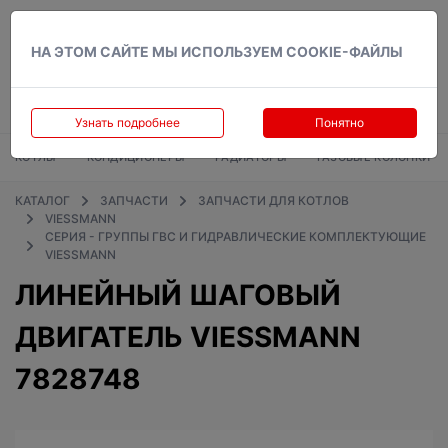
Вход
НА ЭТОМ САЙТЕ МЫ ИСПОЛЬЗУЕМ COOKIE-ФАЙЛЫ
Узнать подробнее
Понятно
КОТЛЫ
КОНДИЦИОНЕРЫ
РАДИАТОРЫ
ГАЗОВЫЕ КОЛОНКИ
КАТАЛОГ
ЗАПЧАСТИ
ЗАПЧАСТИ ДЛЯ КОТЛОВ
VIESSMANN
СЕРИЯ - ГРУППЫ ГВС И ГИДРАВЛИЧЕСКИЕ КОМПЛЕКТУЮЩИЕ
VIESSMANN
ЛИНЕЙНЫЙ ШАГОВЫЙ
ДВИГАТЕЛЬ VIESSMANN
7828748