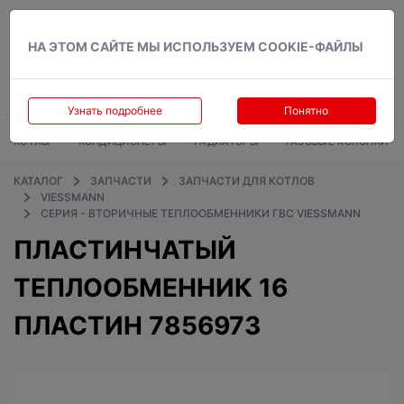
Вход
НА ЭТОМ САЙТЕ МЫ ИСПОЛЬЗУЕМ COOKIE-ФАЙЛЫ
Узнать подробнее
Понятно
КОТЛЫ
КОНДИЦИОНЕРЫ
РАДИАТОРЫ
ГАЗОВЫЕ КОЛОНКИ
КАТАЛОГ
ЗАПЧАСТИ
ЗАПЧАСТИ ДЛЯ КОТЛОВ
VIESSMANN
СЕРИЯ - ВТОРИЧНЫЕ ТЕПЛООБМЕННИКИ ГВС VIESSMANN
ПЛАСТИНЧАТЫЙ
ТЕПЛООБМЕННИК 16
ПЛАСТИН 7856973