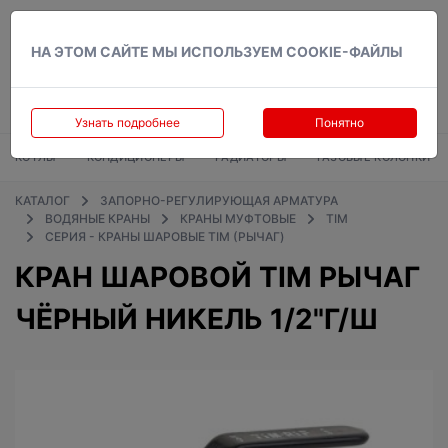
Вход
НА ЭТОМ САЙТЕ МЫ ИСПОЛЬЗУЕМ COOKIE-ФАЙЛЫ
Узнать подробнее
Понятно
КОТЛЫ
КОНДИЦИОНЕРЫ
РАДИАТОРЫ
ГАЗОВЫЕ КОЛОНКИ
КАТАЛОГ
ЗАПОРНО-РЕГУЛИРУЮЩАЯ АРМАТУРА
ВОДЯНЫЕ КРАНЫ
КРАНЫ МУФТОВЫЕ
TIM
СЕРИЯ - КРАНЫ ШАРОВЫЕ TIM (РЫЧАГ)
КРАН ШАРОВОЙ TIM РЫЧАГ
ЧЁРНЫЙ НИКЕЛЬ 1/2"Г/Ш