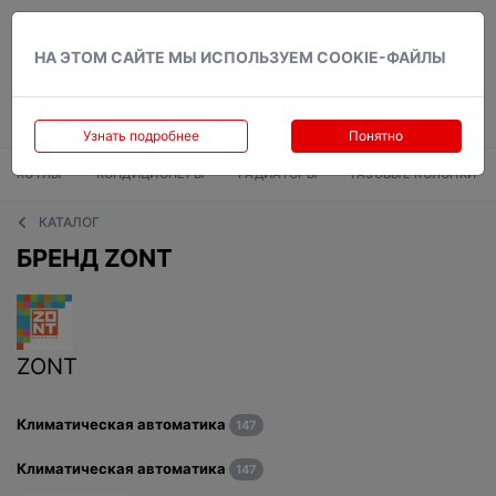
Вход
НА ЭТОМ САЙТЕ МЫ ИСПОЛЬЗУЕМ COOKIE-ФАЙЛЫ
Узнать подробнее
Понятно
КОТЛЫ
КОНДИЦИОНЕРЫ
РАДИАТОРЫ
ГАЗОВЫЕ КОЛОНКИ
КАТАЛОГ
БРЕНД ZONT
ZONT
Климатическая автоматика
147
Климатическая автоматика
147