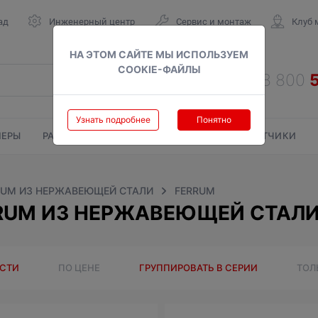
ад
Инженерный центр
Сервис и монтаж
Клуб 
НА ЭТОМ САЙТЕ МЫ ИСПОЛЬЗУЕМ
COOKIE-ФАЙЛЫ
Узнать подробнее
Понятно
ЕРЫ
РАДИАТОРЫ
ГАЗОВЫЕ КОЛОНКИ
СЧЕТЧИКИ
UM ИЗ НЕРЖАВЕЮЩЕЙ СТАЛИ
FERRUM
UM ИЗ НЕРЖАВЕЮЩЕЙ СТАЛИ 0
ОСТИ
ПО ЦЕНЕ
ГРУППИРОВАТЬ В СЕРИИ
ТОЛ