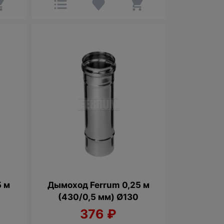
5 м
Дымоход Ferrum 0,25 м
(430/0,5 мм) Ø130
376
₽