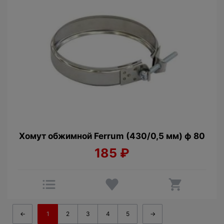
Хомут обжимной Ferrum (430/0,5 мм) ф 80
185
₽
←
1
2
3
4
5
→