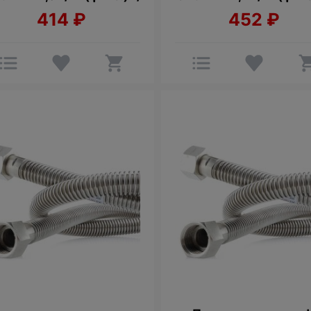
414
₽
452
₽