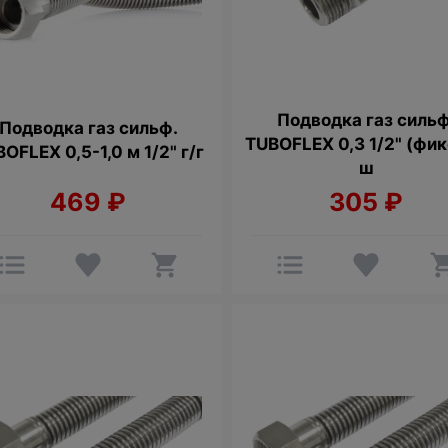
Подводка газ сильф
Подводкa газ сильф.
TUBOFLEX 0,3 1/2" (фикс
OFLEX 0,5-1,0 м 1/2" г/г
ш
469
₽
305
₽