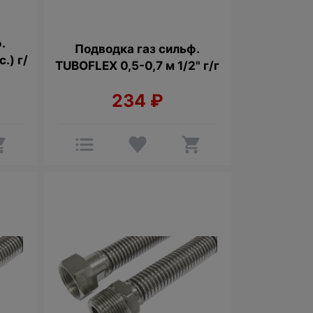
.
Подводкa газ сильф.
.) г/
TUBOFLEX 0,5-0,7 м 1/2" г/г
234
₽