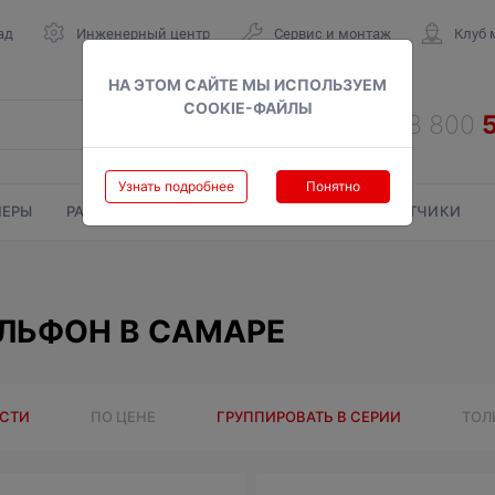
ад
Инженерный центр
Сервис и монтаж
Клуб 
НА ЭТОМ САЙТЕ МЫ ИСПОЛЬЗУЕМ
COOKIE-ФАЙЛЫ
Узнать подробнее
Понятно
ЕРЫ
РАДИАТОРЫ
ГАЗОВЫЕ КОЛОНКИ
СЧЕТЧИКИ
ИЛЬФОН В САМАРЕ
ОСТИ
ПО ЦЕНЕ
ГРУППИРОВАТЬ В СЕРИИ
ТОЛ