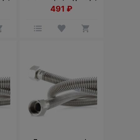
491
₽