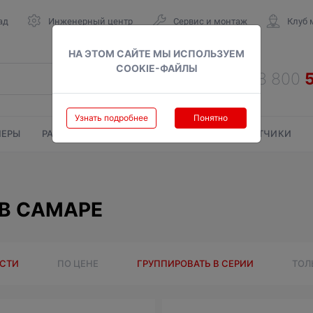
ад
Инженерный центр
Сервис и монтаж
Клуб 
НА ЭТОМ САЙТЕ МЫ ИСПОЛЬЗУЕМ
COOKIE-ФАЙЛЫ
Узнать подробнее
Понятно
ЕРЫ
РАДИАТОРЫ
ГАЗОВЫЕ КОЛОНКИ
СЧЕТЧИКИ
В САМАРЕ
ОСТИ
ПО ЦЕНЕ
ГРУППИРОВАТЬ В СЕРИИ
ТОЛ