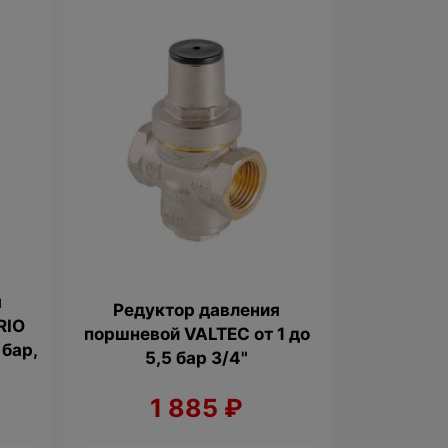
я
Редуктор давления
RIO
поршневой VALTEC от 1 до
 бар,
5,5 бар 3/4"
1 885
₽