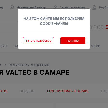
ад
Инженерный центр
Сервис и монтаж
Клуб 
НА ЭТОМ САЙТЕ МЫ ИСПОЛЬЗУЕМ
COOKIE-ФАЙЛЫ
Узнать подробнее
Понятно
ЕРЫ
РАДИАТОРЫ
ГАЗОВЫЕ КОЛОНКИ
СЧЕТЧИКИ
А
РЕДУКТОРЫ ДАВЛЕНИЯ
 VALTEC В САМАРЕ
ОСТИ
ПО ЦЕНЕ
ГРУППИРОВАТЬ В СЕРИИ
ТОЛ