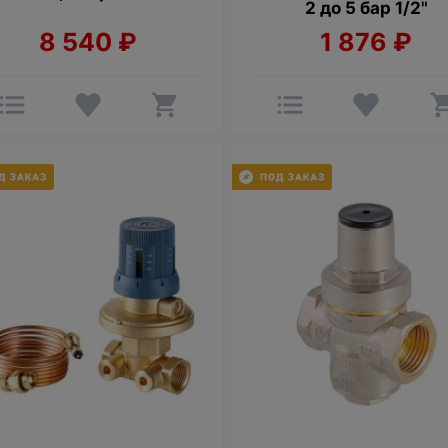
2 до 5 бар 1/2"
8 540
₽
1 876
₽