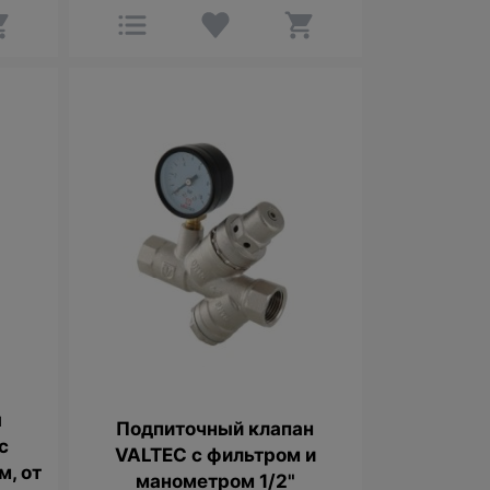
я
Подпиточный клапан
с
VALTEC с фильтром и
м, от
манометром 1/2"