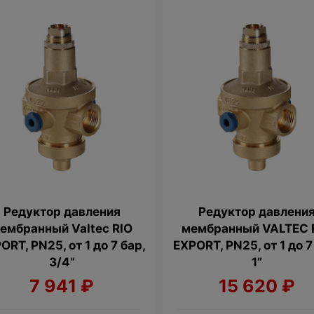
Редуктор давления
Редуктор давлени
ембранный Valtec RIO
мембранный VALTEC 
ORT, PN25, от 1 до 7 бар,
EXPORT, PN25, от 1 до 7
3/4”
1”
7 941
₽
15 620
₽