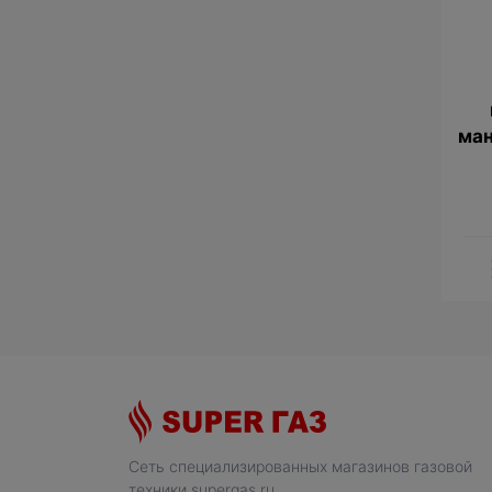
ман
Сеть специализированных магазинов газовой
техники supergas.ru