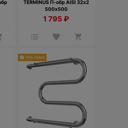
обр
TERMINUS П-обр AISI 32х2
0
500х500
1 795
₽