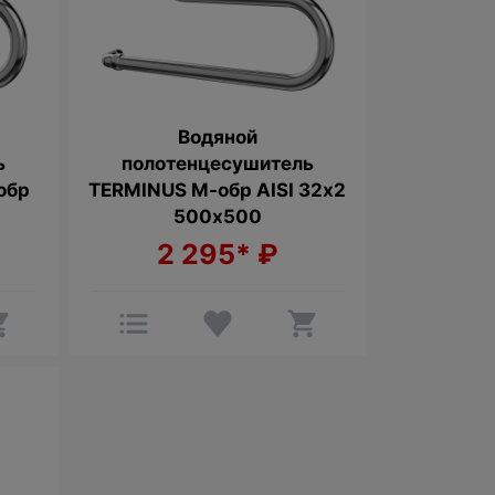
Водяной
ь
полотенцесушитель
обр
TERMINUS М-обр AISI 32х2
0
500х500
2 295*
₽