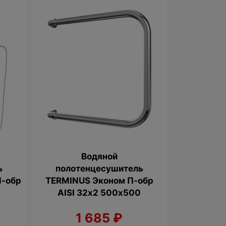
Водяной
ь
полотенцесушитель
П-обр
TERMINUS Эконом П-обр
AISI 32х2 500х500
1 685
₽