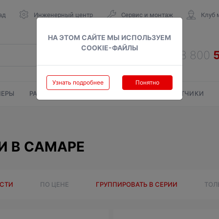
ад
Инженерный центр
Сервис и монтаж
Клуб 
НА ЭТОМ САЙТЕ МЫ ИСПОЛЬЗУЕМ
COOKIE-ФАЙЛЫ
Узнать подробнее
Понятно
ЕРЫ
РАДИАТОРЫ
ГАЗОВЫЕ КОЛОНКИ
СЧЕТЧИКИ
 В САМАРЕ
ОСТИ
ПО ЦЕНЕ
ГРУППИРОВАТЬ В СЕРИИ
ТОЛ