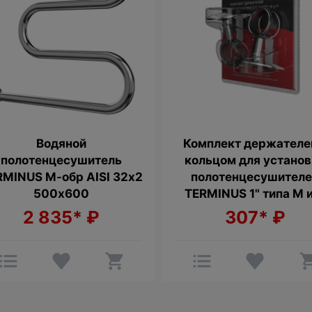
Водяной
Комплект держателе
полотенцесушитель
кольцом для устано
RMINUS М-обр AISI 32х2
полотенцесушител
500х600
TERMINUS 1" типа М 
2 835*
₽
307*
₽