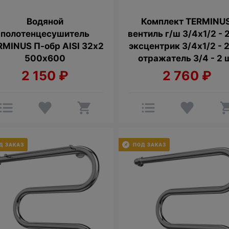
Водяной
Комплект TERMINUS
полотенцесушитель
вентиль г/ш 3/4х1/2 - 
RMINUS П-обр AISI 32х2
эксцентрик 3/4х1/2 - 2
500х600
отражатель 3/4 - 2 
2 150
₽
2 760
₽