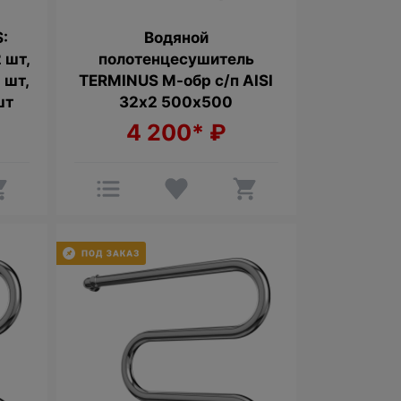
:
Водяной
2 шт,
полотенцесушитель
 шт,
TERMINUS М-обр с/п AISI
шт
32х2 500х500
4 200*
₽