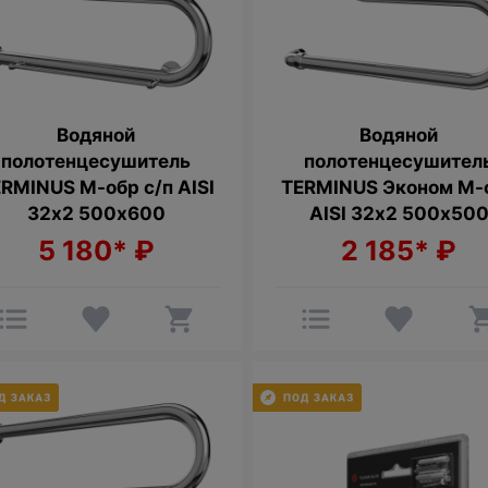
Водяной
Водяной
полотенцесушитель
полотенцесушител
RMINUS М-обр с/п AISI
TERMINUS Эконом М-
32х2 500х600
AISI 32х2 500х50
5 180*
₽
2 185*
₽