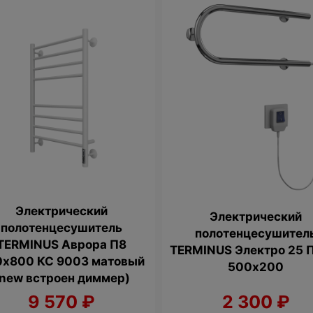
Электрический
Электрический
полотенцесушитель
полотенцесушител
TERMINUS Аврора П8
TERMINUS Электро 25 
0х800 КС 9003 матовый
500х200
(new встроен диммер)
9 570
₽
2 300
₽