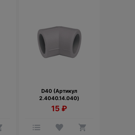
D40 (Артикул
2.4040.14.040)
15
₽