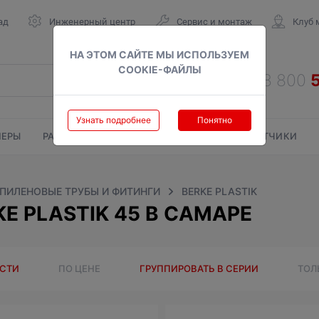
ад
Инженерный центр
Сервис и монтаж
Клуб 
НА ЭТОМ САЙТЕ МЫ ИСПОЛЬЗУЕМ
COOKIE-ФАЙЛЫ
Узнать подробнее
Понятно
ЕРЫ
РАДИАТОРЫ
ГАЗОВЫЕ КОЛОНКИ
СЧЕТЧИКИ
ПИЛЕНОВЫЕ ТРУБЫ И ФИТИНГИ
BERKE PLASTIK
E PLASTIK 45 В САМАРЕ
ОСТИ
ПО ЦЕНЕ
ГРУППИРОВАТЬ В СЕРИИ
ТОЛ