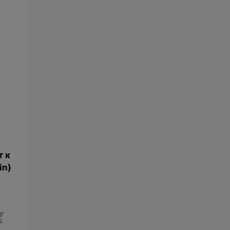
т к
in)