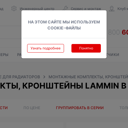
ад
Инженерный центр
Сервис и монтаж
Клуб 
НА ЭТОМ САЙТЕ МЫ ИСПОЛЬЗУЕМ
COOKIE-ФАЙЛЫ
Узнать подробнее
Понятно
ЕРЫ
РАДИАТОРЫ
ГАЗОВЫЕ КОЛОНКИ
СЧЕТЧИКИ
 ДЛЯ РАДИАТОРОВ
МОНТАЖНЫЕ КОМПЛЕКТЫ, КРОНШТЕ
ТЫ, КРОНШТЕЙНЫ LAMMIN В
ОСТИ
ПО ЦЕНЕ
ГРУППИРОВАТЬ В СЕРИИ
ТОЛ