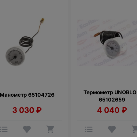
Термометр UNOBL
Манометр 65104726
65102659
3 030
₽
4 040
₽