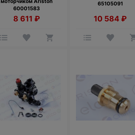
моторчиком Ariston
65105091
60001583
8 611
₽
10 584
₽