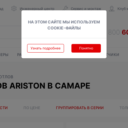
ад
Инженерный центр
Сервис и монтаж
Клуб 
НА ЭТОМ САЙТЕ МЫ ИСПОЛЬЗУЕМ
COOKIE-ФАЙЛЫ
Узнать подробнее
Понятно
ЕРЫ
РАДИАТОРЫ
ГАЗОВЫЕ КОЛОНКИ
СЧЕТЧИКИ
КОТЛОВ
В ARISTON В САМАРЕ
ОСТИ
ПО ЦЕНЕ
ГРУППИРОВАТЬ В СЕРИИ
ТОЛ