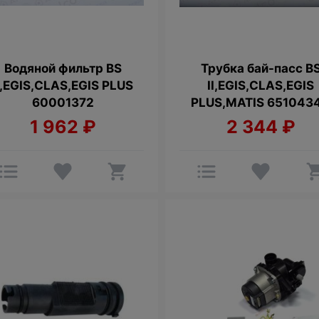
Водяной фильтр BS
Трубка бай-пасс B
I,EGIS,CLAS,EGIS PLUS
II,EGIS,CLAS,EGIS
60001372
PLUS,MATIS 651043
1 962
₽
2 344
₽