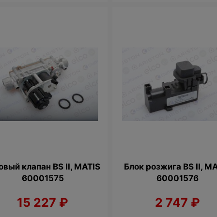
овый клапан BS II, MATIS
Блок розжига BS II, M
60001575
60001576
15 227
₽
2 747
₽