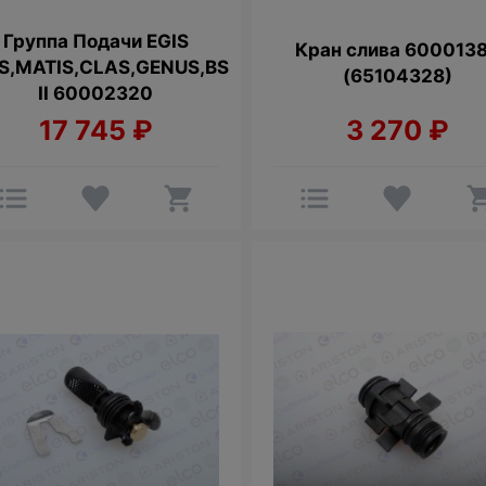
Группа Подачи EGIS
Кран слива 600013
S,MATIS,CLAS,GENUS,BS
(65104328)
II 60002320
17 745
₽
3 270
₽