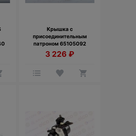
S
Крышка с
присоединительным
40
патроном 65105092
3 226
₽