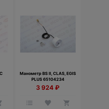
OC
Манометр BS II, CLAS, EGIS
PLUS 65104234
3 924
₽