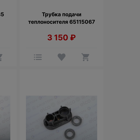
85
Трубка подачи
теплоносителя 65115067
3 150
₽