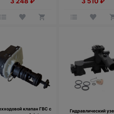
3 248
₽
3 510
₽
ехходовой клапан ГВС с
Гидравлический уз