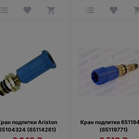
Кран подпитки Ariston
Кран подпитки 65119
65104324 (65114261)
(65119771)