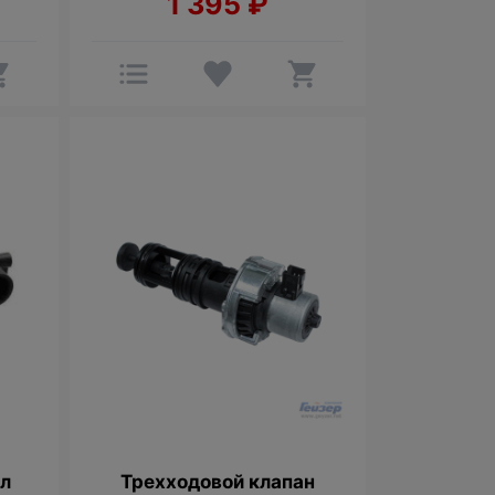
1 395
₽
ел
Трехходовой клапан