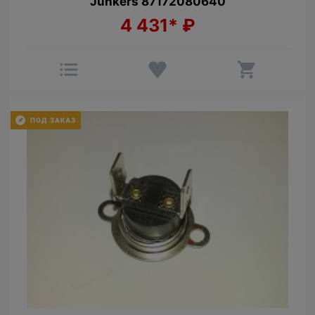
Junkers 87172080640
4 431*
₽