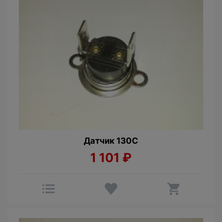
Датчик 130С
1 101
₽