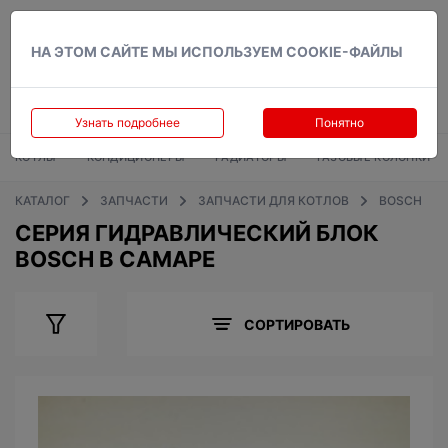
Вход
НА ЭТОМ САЙТЕ МЫ ИСПОЛЬЗУЕМ COOKIE-ФАЙЛЫ
Узнать подробнее
Понятно
КОТЛЫ
КОНДИЦИОНЕРЫ
РАДИАТОРЫ
ГАЗОВЫЕ КОЛОНКИ
КАТАЛОГ
ЗАПЧАСТИ
ЗАПЧАСТИ ДЛЯ КОТЛОВ
BOSCH
СЕРИЯ ГИДРАВЛИЧЕСКИЙ БЛОК
BOSCH В САМАРЕ
СОРТИРОВАТЬ