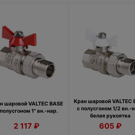
Кран шаровой VALTEC 
н шаровой VALTEC BASE
с полусгоном 1/2 вн.-н
 полусгоном 1" вн.-нар.
белая рукоятка
2 117
₽
605
₽