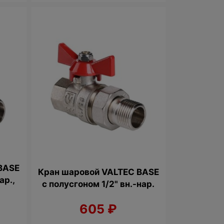
BASE
Кран шаровой VALTEC BASE
ар.,
с полусгоном 1/2" вн.-нар.
605
₽