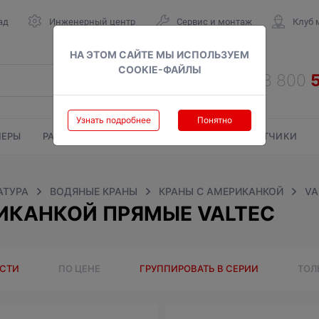
ад
Инженерный центр
Сервис и монтаж
Клуб 
НА ЭТОМ САЙТЕ МЫ ИСПОЛЬЗУЕМ
COOKIE-ФАЙЛЫ
Узнать подробнее
Понятно
ЕРЫ
РАДИАТОРЫ
ГАЗОВЫЕ КОЛОНКИ
СЧЕТЧИКИ
АТУРА
ВОДЯНЫЕ КРАНЫ
КРАНЫ С АМЕРИКАНКОЙ
VA
ИКАНКОЙ ПРЯМЫЕ VALTEC
ОСТИ
ПО ЦЕНЕ
ГРУППИРОВАТЬ В СЕРИИ
ТОЛ